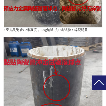
2.黏贴陶瓷管4.2米高度，10kg钢球 抗冲击试验：碎裂明显