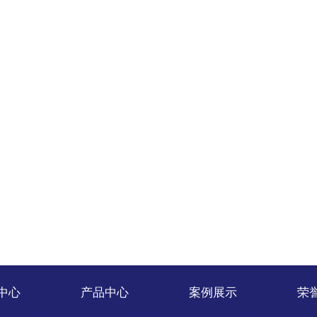
中心
产品中心
案例展示
荣